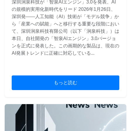
深圳涧泉科技が「智泉AIエンジン」3.0を発表、AI
の規模的実用化新時代をリード 2026年1月26日、
深圳発——人工知能（AI）技術が「モデル競争」か
ら「産業への賦能」へと移行する重要な段階におい
て、深圳涧泉科技有限公司（以下「涧泉科技」）は
本日、自社開発の「智泉AIエンジン」3.0バージョ
ンを正式に発表した。この画期的な製品は、現在の
AI発展トレンドに正確に対応している...
もっと読む