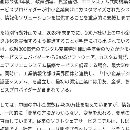
画は今後3年間、政策誘導、資金補助、エコシステム共同構築
ービスプロバイダーが中小企業向けにカスタマイズされたシス
、情報化ソリューションを提供することを重点的に支援します
た特別行動計画では、2028年末までに、100万社以上の中小
タル化を実現するよう推進することが明確に打ち出されている
は、総額300億元のデジタル変革特別補助金基金の設立が含ま
サービスプロバイダーからSaaSソフトウェア、カスタム開発
ニアプリエコシステム構築サービスを調達する場合、最大50
。同時に、工業情報化部は業界団体と連携し、「中小企業デジ
認証システム」を設立し、最初の認定企業には用友、金蝶、お
ビスプロバイダーが含まれている。
しては、中国の中小企業数は4800万社を超えていますが、情
、一般的に「変革の方法がわからない、変革を恐れる、変革の
直面しています。従来のソフトウェアサービスモデルは、しば
複雑です。近年、ローコード開発プラットフォーム、クラウド