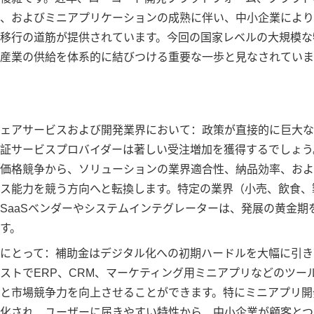
、およびミニアプリケーションの成熟に伴い、中小企業により
移行の道筋が提供されています。今回の国家レベルの大規模な
産業の供給を体系的に結びつける重要な一歩と見なされていま
ェアサービスおよび開発業界において：政策が直接的に巨大な
証サービスプロバイダーは著しい受注増加を獲得するでしょう
価格競争から、ソリューションの業界適合性、納品効率、およ
ス能力を競う方向へと転換します。特定の業界（小売、飲食、
SaaSベンダーやシステムインテグレーターは、発展の黄金期
す。
にとって：補助金はデジタル化への初期ハードルを大幅に引き
ストでERP、CRM、マーケティング用ミニアプリなどのツー
と市場競争力を向上させることができます。特にミニアプリ開
化され、ユーザーに届きやすい特性から、中小企業が顧客とつ