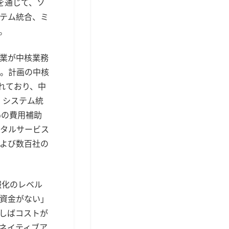
を通じて、ソ
テム統合、ミ
。
企業が中核業務
。計画の中核
れており、中
、システム統
％の費用補助
タルサービス
よび数百社の
報化のレベル
資金がない」
しばコストが
ネイティブア