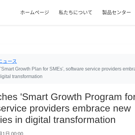
ホームページ
私たちについて
製品センター
ニュース
 'Smart Growth Plan for SMEs', software service providers emb
digital transformation
ches 'Smart Growth Program fo
service providers embrace new
ies in digital transformation
1日 00:00